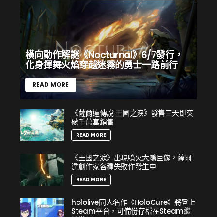
橫向動作解謎《Nocturnal》6/7發行，
化身揮舞火焰穿越迷霧的勇士一路前行
READ MORE
《薩爾達傳說 王國之淚》發售三天即突
破千萬套銷售
READ MORE
《王國之淚》出現噴火大鵰巨像，薩爾
達創作家各種失敗作發生中
READ MORE
hololive同人名作《HoloCure》將登上
Steam平台，可備份存檔在Steam繼