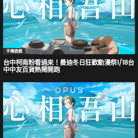
手機遊戲
台中柯南粉看過來！曼迪冬日狂歡動漫祭1/18台
中中友百貨熱鬧開跑