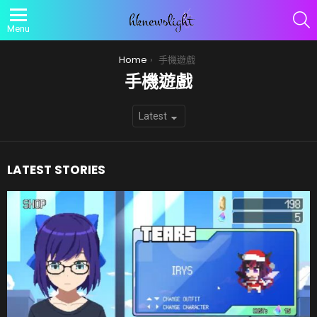
S
Menu
You are here:
Home
手機遊戲
手機遊戲
SUBTERMS
LATEST STORIES