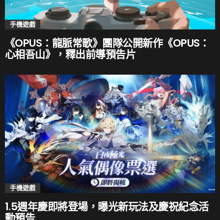
手機遊戲
《OPUS：龍脈常歌》團隊公開新作《OPUS：
心相吾山》，釋出前導預告片
手機遊戲
1.5週年慶即將登場，曝光新玩法及慶祝紀念活
動預告