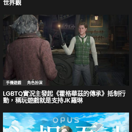
世界觀
手機遊戲
角色扮演
LGBTQ實況主發起《霍格華茲的傳承》抵制行
動，稱玩遊戲就是支持JK羅琳