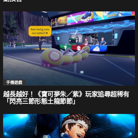
手機遊戲
越長越好！《寶可夢朱／紫》玩家追尋超稀有
「閃亮三節形態土龍節節」