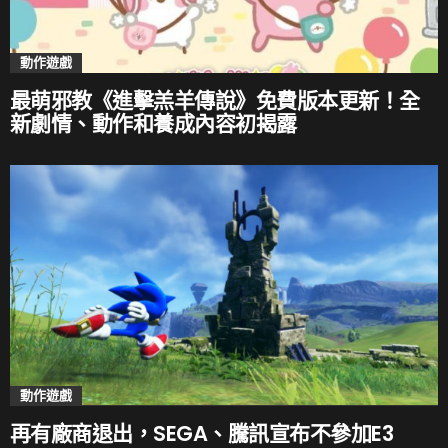
動作遊戲
最萌邪教《進擊羔羊傳說》免費版本更新！全
新劇情、動作和養成內容初揭露
動作遊戲
再有廠商退出，SEGA、騰訊宣布不參加E3