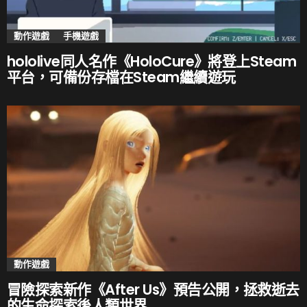
動作遊戲
手機遊戲
hololive同人名作《HoloCure》將登上Steam
平台，可備份存檔在Steam繼續遊玩
動作遊戲
冒險探索新作《After Us》預告公開，拯救逝去
的生命探索後人類世界