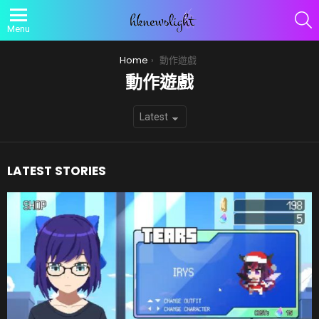
S
Menu
You are here:
Home
動作遊戲
動作遊戲
SUBTERMS
LATEST STORIES